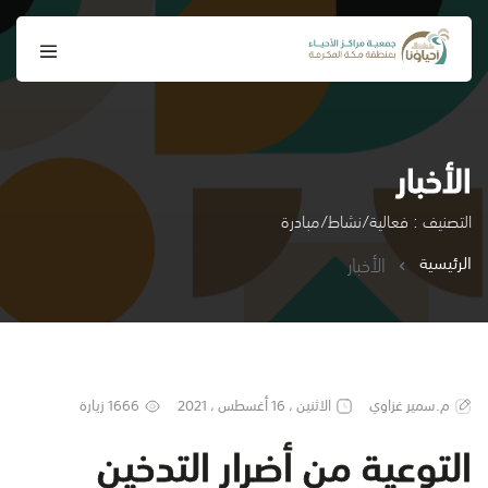
الأخبار
التصنيف : فعالية/نشاط/مبادرة
الرئيسية
الأخبار
م.سمير غزاوي
الاثنين ، 16 أغسطس ، 2021
1666 زيارة
التوعية من أضرار التدخين