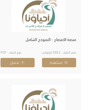
منصة الافصاح - النموذج الشامل
حجم الملف : 339.2 كيلوبايت
نوع الملف : PDF
مشاهدة
تحميل