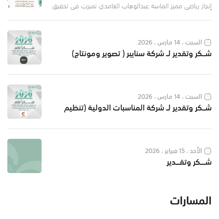
دوري المدارس للتايكوندو TAEKWONDO
إنجاز رياضي مميز الماسة عبدالوهاب الغامدي تميزت في تحقيق
المركز الثاني في بطولة دوري المدارس للتايكوندو
TAEKWONDOنتمنى لكم مزيداً من النجاح و التميــــز ،
السبت ، 14 مارس ، 2026
شـــكر وتقدير لــ شركة سنايبر ( تصوير ومونتاج)
السبت ، 14 مارس ، 2026
شـــكر وتقدير لــ شركة المناسبات الدولية (تنظيم
المهرجانات والمناسبات)
الأحد ، 15 فبراير ، 2026
شـــــكر وتقــــدير
المسارات