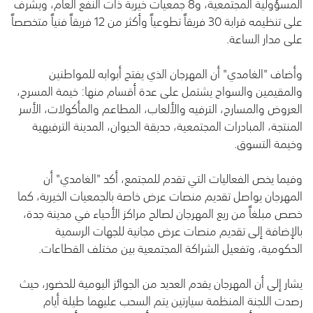
المسؤولية المجتمعية، و8 جمعيات خيرية ذات النفع العام، ويشرف
على تنظيمه قرابة 30 فريقاً تطوعياً وأكثر من 12 فريقاً فنياً متخصصاً
على مدار الساعة.
وأضاف "الغامدي" أن المهرجان الذي يفتح أبوابه للمواطنين
والمقيمين والسواح يشتمل على عدة أقسام منها: خيمة المسرح،
العروض والمسارح، الترفيه والألعاب، المطاعم والمأكولات، الأسر
المنتجة، المبادرات المجتمعية، حديقة الحيوان، المدينة الترفيهية
وخيمة التسوق.
وفيما يخص الفعاليات التي تقدم للمجتمع، أكد "الغامدي" أن
المهرجان يواصل تقديم منصات عرض خاصة بالجمعيات الخيرية، كما
خصص مبلغاً من ريع المهرجان لصالح مراكز الأحياء في مدينة جدة،
بالإضافة إلى تقديم منصات عرض مجانية للجهات الرسمية
الحكومية، وتفعيل الشراكة المجتمعية بين مختلف القطاعات.
يشار إلى أن المهرجان يقدم العديد من الجوائز اليومية للحضور، حيث
رصدت اللجنة المنظمة سيارتين يتم السحب عليهما طيلة أيام