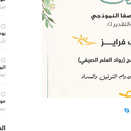
المـ
أفكا
يوم
الأب
الي
انفا
موهو
نجم 
نادي
ال