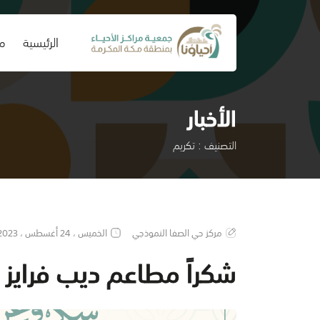
(current)
الرئيسية
من
الأخبار
التصنيف : تكريم
مركز حي الصفا النموذجي
الخميس ، 24 أغسطس ، 2023
شكراً مطاعم ديب فرايز