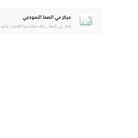
مركز حي الصفا النموذجي
جدة_ حي الصفا _ خلف مركز شبرا القديم _ شارع جب