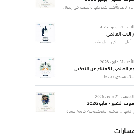
اس الزهيريتألقت بفصاحتها،وأبدعت في إيصال
رها بثقة وتميّز✨
الأحد ، 21 يونيو ، 2026
 الاب العالمي
 أمان لا يحكى .. بل يشعر
الأحد ، 31 مايو ، 2026
وم العالمي للامتناع عن التدخين
سك تستحق نقاءها..
الخميس ، 21 مايو ، 2026
ب الشهر - مايو 2026
الشهر .. هاشم الشريفموهبة كروية مميزة
أثبتت حضورها وإبداعها في كرة القدم من أبطال
 سان جدة الرياضي
مسارات