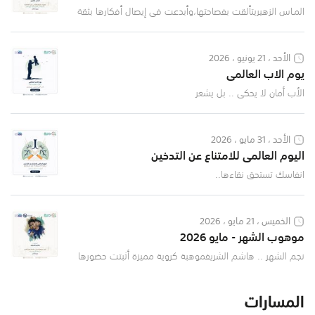
المـاس الزهيريتألقت بفصاحتها،وأبدعت في إيصال أفكارها بثقة
وتميّز✨
الأحد ، 21 يونيو ، 2026
يوم الاب العالمي
الأب أمان لا يحكى .. بل يشعر
الأحد ، 31 مايو ، 2026
اليوم العالمي للامتناع عن التدخين
انفاسك تستحق نقاءها..
الخميس ، 21 مايو ، 2026
موهوب الشهر - مايو 2026
نجم الشهر .. هاشم الشريفموهبة كروية مميزة أثبتت حضورها
وإبداعها في كرة القدم من أبطال نادي سان جدة الرياضي
المسارات