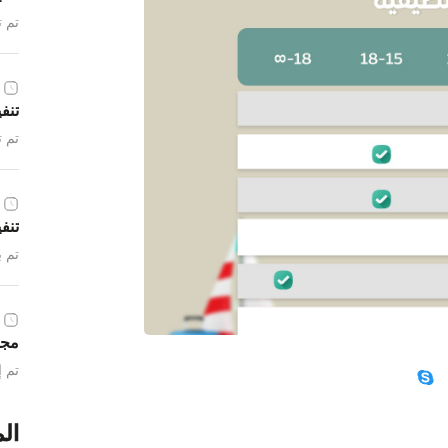
تم ت
والأ
تنف
تم ت
الفت
تنف
تم ب
عدد
مجت
تم 
لنشر
في 
ال