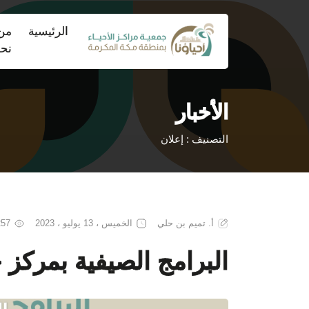
(current)
الرئيسية
من
نح
الأخبار
التصنيف : إعلان
أ. تميم بن حلي
الخميس ، 13 يوليو ، 2023
1257 ز
البرامج الصيفية بمركز