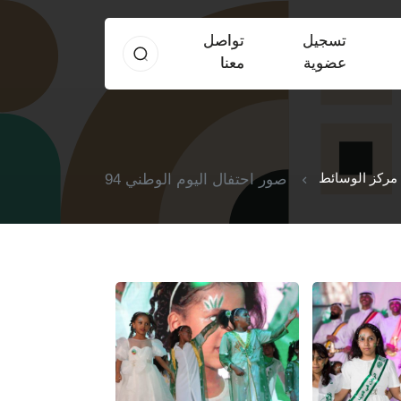
تسجيل
تواصل
عضوية
معنا
مركز الوسائط
صور احتفال اليوم الوطني 94