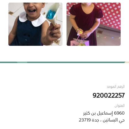
الرقم الموحد
920022257
العنوان
6960 إسماعيل بن كثير
حي البساتين ، جدة 23719