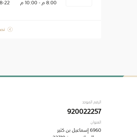
8:00 م - 10:00 م
025-08-22
تصف
الرقم الموحد
920022257
العنوان
6960 إسماعيل بن كثير
حي البساتين ، جدة 23719